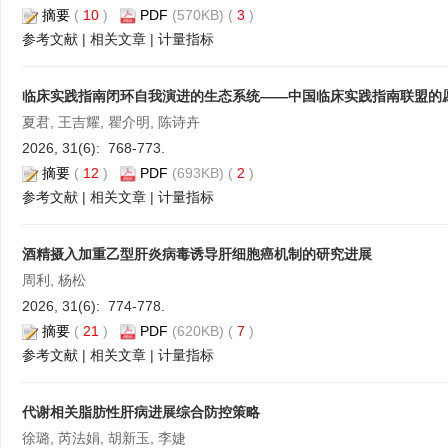
摘要
(
10
)
PDF
(570KB) (
3
)
参考文献
|
相关文章
|
计量指标
临床实践指南闭环自我演进的生态系统——中国临床实践指南联盟的
夏君, 王吉耀, 瞿介明, 陈诗卉
2026, 31(6): 768-773.
摘要
(
12
)
PDF
(693KB) (
2
)
参考文献
|
相关文章
|
计量指标
酒精摄入加重乙型肝炎病毒诱导肝细胞癌机制的研究进展
周利, 杨松
2026, 31(6): 774-778.
摘要
(
21
)
PDF
(620KB) (
7
)
参考文献
|
相关文章
|
计量指标
代谢相关脂肪性肝病进展综合防控策略
徐璐, 芮法娟, 胡新玉, 李婕