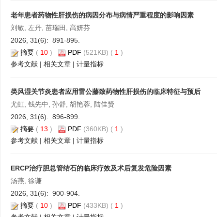
老年患者药物性肝损伤的病因分布与病情严重程度的影响因素
刘敏, 左丹, 苗瑞田, 高妍芬
2026, 31(6): 891-895.
摘要
(
10
)
PDF
(521KB) (
1
)
参考文献
|
相关文章
|
计量指标
类风湿关节炎患者应用雷公藤致药物性肝损伤的临床特征与预后
尤虹, 钱先中, 孙舒, 胡艳蓉, 陆佳赟
2026, 31(6): 896-899.
摘要
(
13
)
PDF
(360KB) (
1
)
参考文献
|
相关文章
|
计量指标
ERCP治疗胆总管结石的临床疗效及术后复发危险因素
汤燕, 徐谦
2026, 31(6): 900-904.
摘要
(
10
)
PDF
(433KB) (
1
)