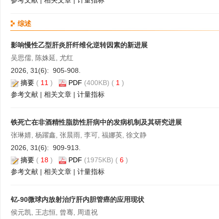
参考文献
|
相关文章
|
计量指标
综述
影响慢性乙型肝炎肝纤维化逆转因素的新进展
吴思儒, 陈姝延, 尤红
2026, 31(6): 905-908.
摘要
(
11
)
PDF
(400KB) (
1
)
参考文献
|
相关文章
|
计量指标
铁死亡在非酒精性脂肪性肝病中的发病机制及其研究进展
张琳婧, 杨躍鑫, 张晨雨, 李可, 福娜英, 徐文静
2026, 31(6): 909-913.
摘要
(
18
)
PDF
(1975KB) (
6
)
参考文献
|
相关文章
|
计量指标
钇-90微球内放射治疗肝内胆管癌的应用现状
侯元凯, 王志恒, 曾骞, 周道祝