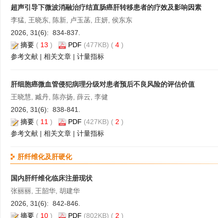
超声引导下微波消融治疗结直肠癌肝转移患者的疗效及影响因素
李猛, 王晓东, 陈新, 卢玉菡, 庄妍, 侯东东
2026, 31(6): 834-837.
摘要
(
13
)
PDF
(477KB) (
4
)
参考文献
|
相关文章
|
计量指标
肝细胞癌微血管侵犯病理分级对患者预后不良风险的评估价值
王晓慧, 臧丹, 陈亦扬, 薛云, 李健
2026, 31(6): 838-841.
摘要
(
11
)
PDF
(427KB) (
2
)
参考文献
|
相关文章
|
计量指标
肝纤维化及肝硬化
国内肝纤维化临床注册现状
张丽丽, 王韶华, 胡建华
2026, 31(6): 842-846.
摘要
(
10
)
PDF
(802KB) (
2
)