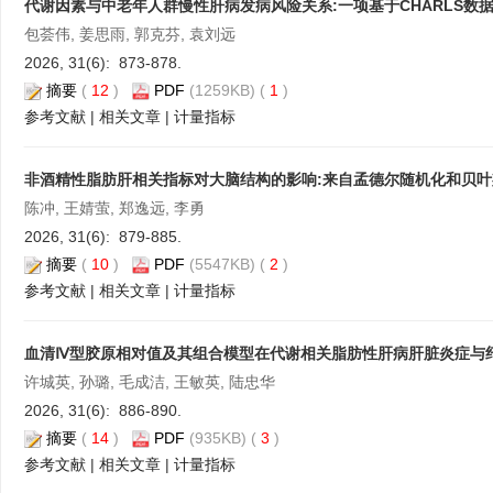
代谢因素与中老年人群慢性肝病发病风险关系:一项基于CHARLS数
包荟伟, 姜思雨, 郭克芬, 袁刘远
2026, 31(6): 873-878.
摘要
(
12
)
PDF
(1259KB) (
1
)
参考文献
|
相关文章
|
计量指标
非酒精性脂肪肝相关指标对大脑结构的影响:来自孟德尔随机化和贝
陈冲, 王婧萤, 郑逸远, 李勇
2026, 31(6): 879-885.
摘要
(
10
)
PDF
(5547KB) (
2
)
参考文献
|
相关文章
|
计量指标
血清Ⅳ型胶原相对值及其组合模型在代谢相关脂肪性肝病肝脏炎症与
许城英, 孙璐, 毛成洁, 王敏英, 陆忠华
2026, 31(6): 886-890.
摘要
(
14
)
PDF
(935KB) (
3
)
参考文献
|
相关文章
|
计量指标