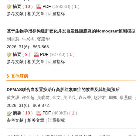
摘要
(
10
)
PDF
(1983KB) (
1
)
参考文献
|
相关文章
|
计量指标
基于生物学指标构建肝硬化并发自发性腹膜炎的Nomogram预测模型
刘志慧, 牛兴杰, 张建华
2026, 31(6): 863-868.
摘要
(
9
)
PDF
(927KB) (
1
)
参考文献
|
相关文章
|
计量指标
其他肝病
DPMAS联合血浆置换治疗高胆红素血症的效果及其短期预后
黄文琪, 许金超, 吴晓鹭, 金文, 吴卫兵, 袁云香, 赵雅君, 周卿, 康燕能,
2026, 31(6): 869-872.
摘要
(
10
)
PDF
(489KB) (
1
)
参考文献
|
相关文章
|
计量指标