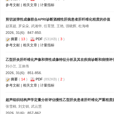
参考文献
|
相关文章
|
计量指标
剪切波弹性成像联合APRI诊断酒精性肝病患者肝纤维化程度的价值
赵英超, 罗朵朵, 武湘华, 任育慧, 王艳, 强晓辉, 杜海峰
2026, 31(6): 847-850.
摘要
(
13
)
PDF
(531KB) (
3
)
参考文献
|
相关文章
|
计量指标
乙型肝炎肝纤维化声像和弹性成像特征分析及其在疾病诊断和病情评
刘小兰, 王体伟
2026, 31(6): 851-856.
摘要
(
14
)
PDF
(892KB) (
2
)
参考文献
|
相关文章
|
计量指标
超声组织结构声学定量分析评估慢性乙型肝炎患者肝纤维化严重程度
张雪棉, 刘文钏, 武云慧
2026, 31(6): 857-862.