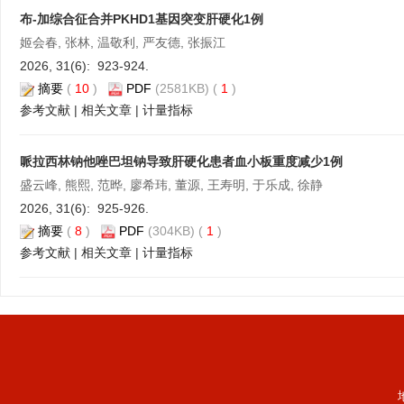
布-加综合征合并PKHD1基因突变肝硬化1例
姬会春, 张林, 温敬利, 严友德, 张振江
2026, 31(6): 923-924.
摘要
(
10
)
PDF
(2581KB) (
1
)
参考文献
|
相关文章
|
计量指标
哌拉西林钠他唑巴坦钠导致肝硬化患者血小板重度减少1例
盛云峰, 熊熙, 范晔, 廖希玮, 董源, 王寿明, 于乐成, 徐静
2026, 31(6): 925-926.
摘要
(
8
)
PDF
(304KB) (
1
)
参考文献
|
相关文章
|
计量指标