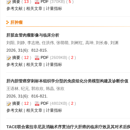
摘要
(
13
)
PDF
(370KB) (
5
)
参考文献
|
相关文章
|
计量指标
肝肿瘤
肝脏血管肉瘤影像与临床分析
刘阳, 刘静, 李志艳, 任洪伟, 张萌萌, 刘树红, 高珅, 刘长春, 刘渊
2026, 31(6): 812-815.
摘要
(
12
)
PDF
(2609KB) (
2
)
参考文献
|
相关文章
|
计量指标
肝内胆管癌穿刺标本组织学分型的免疫组化分类模型构建及诊断价值
王语林, 纪元, 郭欣欣, 韩晶, 张欣
2026, 31(6): 816-821.
摘要
(
12
)
PDF
(4802KB) (
2
)
参考文献
|
相关文章
|
计量指标
TACE联合索拉非尼及消融术序贯治疗大肝癌的临床疗效及其对术后