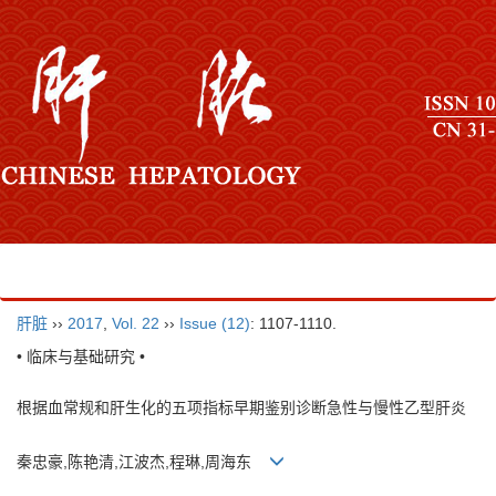
肝脏
››
2017
,
Vol. 22
››
Issue (12)
: 1107-1110.
• 临床与基础研究 •
根据血常规和肝生化的五项指标早期鉴别诊断急性与慢性乙型肝炎
秦忠豪,陈艳清,江波杰,程琳,周海东