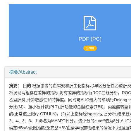
PDF (PC)
1708
摘要/Abstract
摘要：
目的
根据患者的血常规和肝生化指标尽早区分急性乙型肝炎
析发现两组存在差异的指标,将有差异的指标行ROC曲线分析。ROC曲线下
乙型肝炎,计算敏感性和特异度。同时与AUC最大的单项行Delong t
分比(M)、血小板计数(PLT),肝功能的总胆红素(TBil)、丙氨酸转氨
酶/正常值上限(γ-GT/ULN)。(2)以上指标经logistic回归分析,结
2、4、3、3、1,命名为MAART评分。该评分的cutoff值为8分,AU
确定HBsAg阳性但缺乏完整HBV血清学标志物结果的情况下,根据